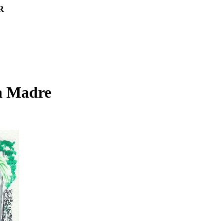
R
la Madre