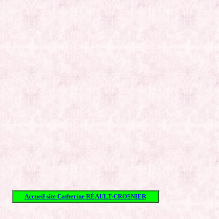
Accueil site Catherine RÉAULT-CROSNIER