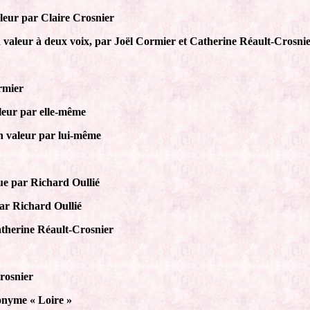
leur par Claire Crosnier
en valeur à deux voix, par Joël Cormier et Catherine Réault-Crosni
rmier
leur par elle-même
en valeur par lui-même
ue par Richard Oullié
ar Richard Oullié
Catherine Réault-Crosnier
rosnier
onyme « Loire »