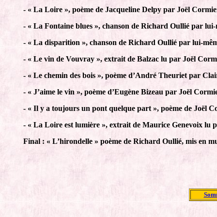
- « La Loire », poème de Jacqueline Delpy par Joël Cormie
- « La Fontaine blues », chanson de Richard Oullié par lu
- « La disparition », chanson de Richard Oullié par lui-mê
- « Le vin de Vouvray », extrait de Balzac lu par Joël Corm
- « Le chemin des bois », poème d’André Theuriet par Clai
- « J’aime le vin », poème d’Eugène Bizeau par Joël Cormi
- « Il y a toujours un pont quelque part », poème de Joël 
- « La Loire est lumière », extrait de Maurice Genevoix lu 
Final : « L’hirondelle » poème de Richard Oullié, mis en 
Somm