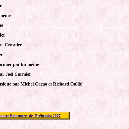
r
i-même
me
ier
re Crosnier
er
Cormier par lui-même
par Joël Cormier
musique par Michel Caçao et Richard Oullié
aire Rencontres des Prébendes 2007