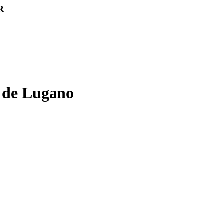
R
c de Lugano